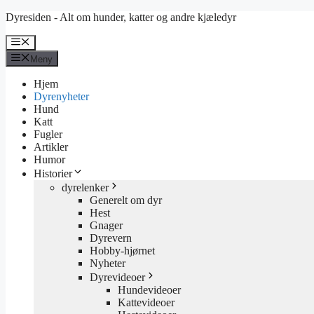
Hopp
Dyresiden - Alt om hunder, katter og andre kjæledyr
til
innhold
Meny
Meny
Hjem
Dyrenyheter
Hund
Katt
Fugler
Artikler
Humor
Historier
dyrelenker
Generelt om dyr
Hest
Gnager
Dyrevern
Hobby-hjørnet
Nyheter
Dyrevideoer
Hundevideoer
Kattevideoer