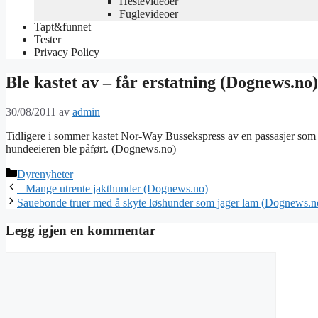
Hestevideoer
Fuglevideoer
Tapt&funnet
Tester
Privacy Policy
Ble kastet av – får erstatning (Dognews.no)
30/08/2011
av
admin
Tidligere i sommer kastet Nor-Way Bussekspress av en passasjer som 
hundeeieren ble påført. (Dognews.no)
Kategorier
Dyrenyheter
– Mange utrente jakthunder (Dognews.no)
Sauebonde truer med å skyte løshunder som jager lam (Dognews.n
Legg igjen en kommentar
Kommentar