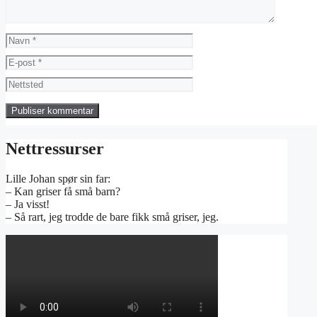
Navn
E-
post
Nettsted
Nettressurser
Lille Johan spør sin far:
– Kan griser få små barn?
– Ja visst!
– Så rart, jeg trodde de bare fikk små griser, jeg.