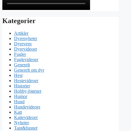
Kategorier
Artikler
Dyrenyheter
Dyrevern
Dyrevideoer
Fugler
Fuglevideoer
Generelt
Generelt om dyr
Hest
Hestevideoer
Historier
Hobby-hjørnet
Humor
Hund
Hundevideoer
Katt
Kattevideoer
Nyheter
Tapt&funnet