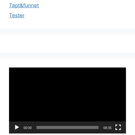
Tapt&funnet
Tester
Videoavspiller
00:00
08:35