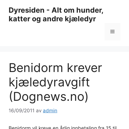
Hopp
Dyresiden - Alt om hunder,
til
katter og andre kjæledyr
innhold
Meny
Benidorm krever
kjæledyravgift
(Dognews.no)
16/09/2011
av
admin
Benidorm vil kreve en årlig innbetaling fra 15 til