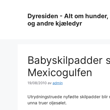
Hopp
til
Dyresiden - Alt om hunder, 
innhold
og andre kjæledyr
Babyskilpadder s
Mexicogulfen
19/08/2010
av
admin
Utrydningstruede nyfødte skilpadder blir
unna truer oljesølet.