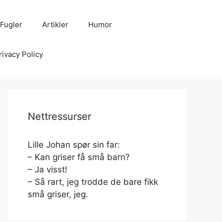
Fugler
Artikler
Humor
rivacy Policy
Nettressurser
Lille Johan spør sin far:
– Kan griser få små barn?
– Ja visst!
– Så rart, jeg trodde de bare fikk
små griser, jeg.