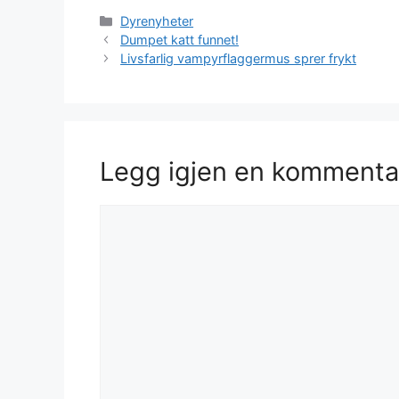
Kategorier
Dyrenyheter
Dumpet katt funnet!
Livsfarlig vampyrflaggermus sprer frykt
Legg igjen en kommenta
Kommentar