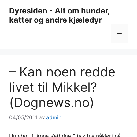
Hopp
Dyresiden - Alt om hunder,
til
katter og andre kjæledyr
innhold
Meny
– Kan noen redde
livet til Mikkel?
(Dognews.no)
04/05/2011
av
admin
Hunden til Anna Kathrine Eltvik ble påkjørt på