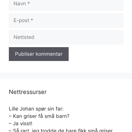
E-
post
Nettsted
Nettressurser
Lille Johan spør sin far:
– Kan griser få små barn?
– Ja visst!
– Så rart, jeg trodde de bare fikk små griser,