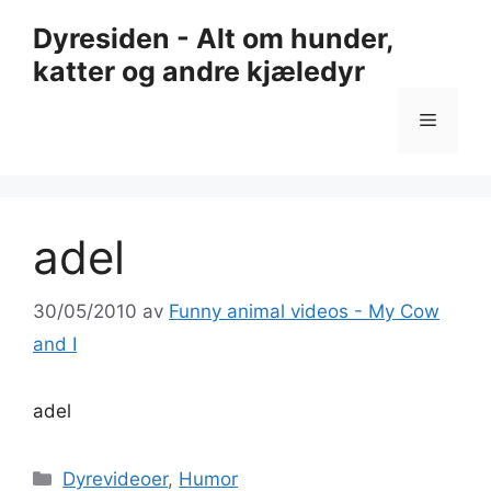
Hopp
Dyresiden - Alt om hunder,
til
katter og andre kjæledyr
innhold
Meny
adel
30/05/2010
av
Funny animal videos - My Cow
and I
adel
Kategorier
Dyrevideoer
,
Humor