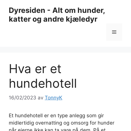
Hopp
Dyresiden - Alt om hunder,
til
katter og andre kjæledyr
innhold
Meny
Hva er et
hundehotell
16/02/2023
av
TonnyK
Et hundehotell er en type anlegg som gir
midlertidig overnatting og omsorg for hunder
når eierne ikke kan ta vare på dem. På et