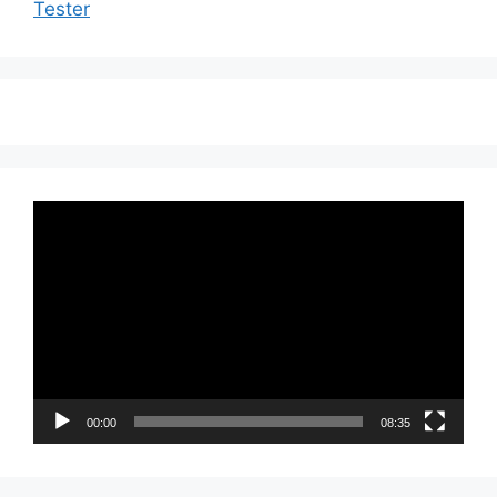
Tester
Videoavspiller
00:00
08:35