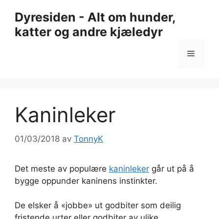
Hopp
Dyresiden - Alt om hunder,
til
katter og andre kjæledyr
innhold
Meny
Kaninleker
01/03/2018
av
TonnyK
Det meste av populære
kaninleker
går ut på å
bygge oppunder kaninens instinkter.
De elsker å «jobbe» ut godbiter som deilig
fristende urter eller godbiter av ulike