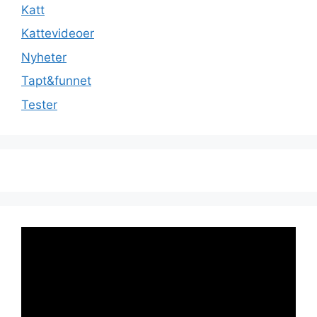
Katt
Kattevideoer
Nyheter
Tapt&funnet
Tester
Videoavspiller