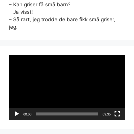
– Kan griser få små barn?
– Ja visst!
– Så rart, jeg trodde de bare fikk små griser,
jeg.
Videoavspiller
00:00
09:35