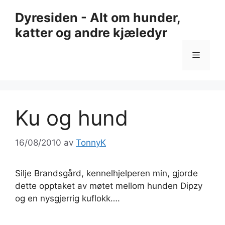
Hopp
Dyresiden - Alt om hunder,
til
katter og andre kjæledyr
innhold
Meny
Ku og hund
16/08/2010
av
TonnyK
Silje Brandsgård, kennelhjelperen min, gjorde
dette opptaket av møtet mellom hunden Dipzy
og en nysgjerrig kuflokk….