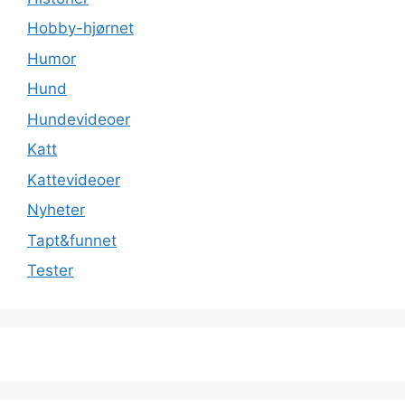
Hobby-hjørnet
Humor
Hund
Hundevideoer
Katt
Kattevideoer
Nyheter
Tapt&funnet
Tester