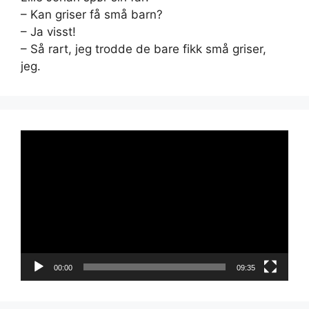
– Kan griser få små barn?
– Ja visst!
– Så rart, jeg trodde de bare fikk små griser,
jeg.
Videoavspiller
00:00
09:35