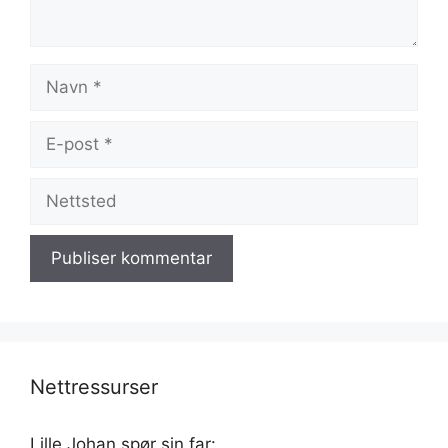
Navn
E-
post
Nettsted
Nettressurser
Lille Johan spør sin far: