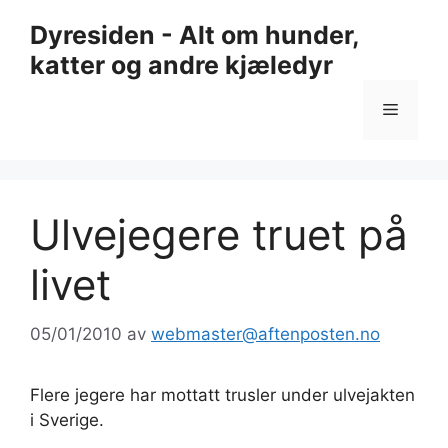
Hopp
Dyresiden - Alt om hunder,
til
katter og andre kjæledyr
innhold
Meny
Ulvejegere truet på
livet
05/01/2010
av
webmaster@aftenposten.no
Flere jegere har mottatt trusler under ulvejakten
i Sverige.