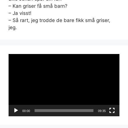
– Kan griser få små barn?
– Ja visst!
– Så rart, jeg trodde de bare fikk små griser,
jeg.
Videoavspiller
00:00
09:35