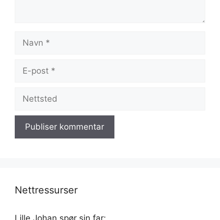
Navn
E-
post
Nettsted
Nettressurser
Lille Johan spør sin far: