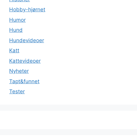
Hobby-hjørnet
Humor
Hund
Hundevideoer
Katt
Kattevideoer
Nyheter
Tapt&funnet
Tester