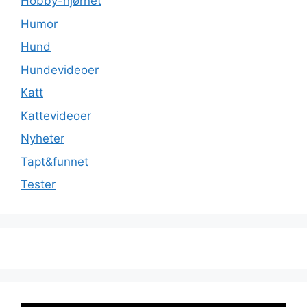
Hobby-hjørnet
Humor
Hund
Hundevideoer
Katt
Kattevideoer
Nyheter
Tapt&funnet
Tester