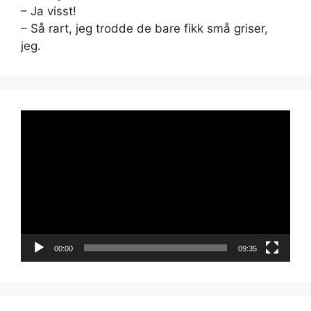
– Ja visst!
– Så rart, jeg trodde de bare fikk små griser,
jeg.
Videoavspiller
00:00
09:35