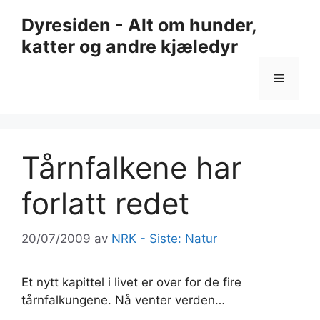
Hopp
Dyresiden - Alt om hunder,
til
katter og andre kjæledyr
innhold
Meny
Tårnfalkene har
forlatt redet
20/07/2009
av
NRK - Siste: Natur
Et nytt kapittel i livet er over for de fire
tårnfalkungene. Nå venter verden…