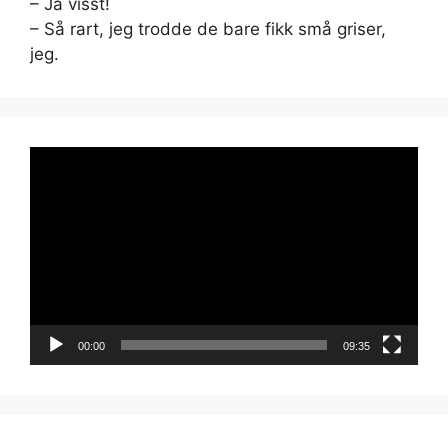
– Ja visst!
– Så rart, jeg trodde de bare fikk små griser,
jeg.
Videoavspiller
00:00
09:35