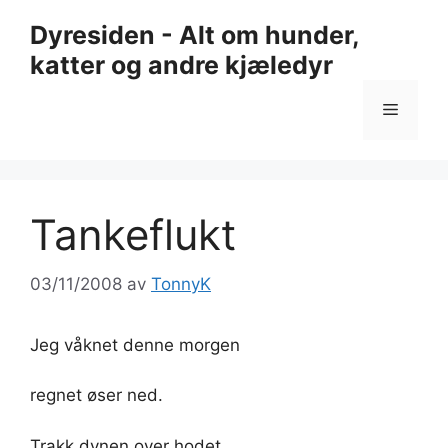
Hopp
Dyresiden - Alt om hunder,
til
katter og andre kjæledyr
innhold
Meny
Tankeflukt
03/11/2008
av
TonnyK
Jeg våknet denne morgen
regnet øser ned.
Trakk dynen over hodet