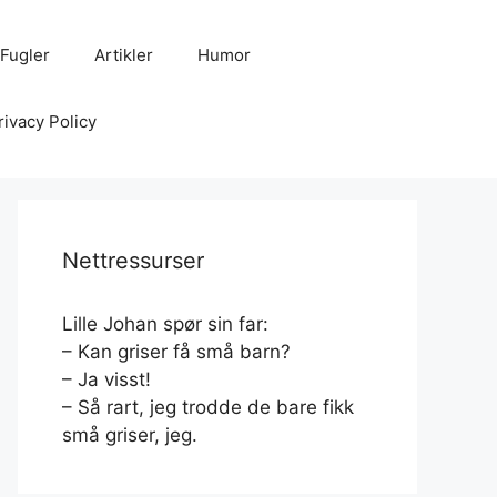
Fugler
Artikler
Humor
rivacy Policy
Nettressurser
Lille Johan spør sin far:
– Kan griser få små barn?
– Ja visst!
– Så rart, jeg trodde de bare fikk
små griser, jeg.