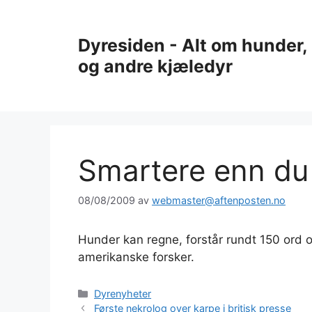
Hopp
til
Dyresiden - Alt om hunder, 
innhold
og andre kjæledyr
Smartere enn du 
08/08/2009
av
webmaster@aftenposten.no
Hunder kan regne, forstår rundt 150 ord og
amerikanske forsker.
Kategorier
Dyrenyheter
Første nekrolog over karpe i britisk presse