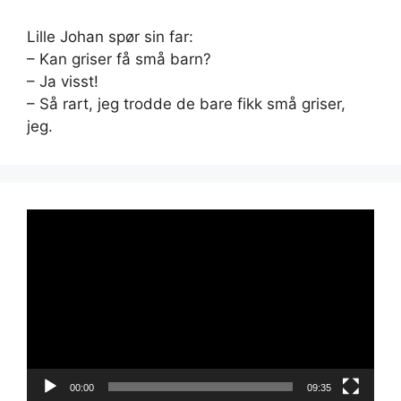
Lille Johan spør sin far:
– Kan griser få små barn?
– Ja visst!
– Så rart, jeg trodde de bare fikk små griser,
jeg.
Videoavspiller
00:00
09:35