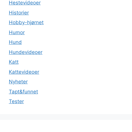
Hestevideoer
Historier
Hobby-hjørnet
Humor
Hund
Hundevideoer
Katt
Kattevideoer
Nyheter
Tapt&funnet
Tester