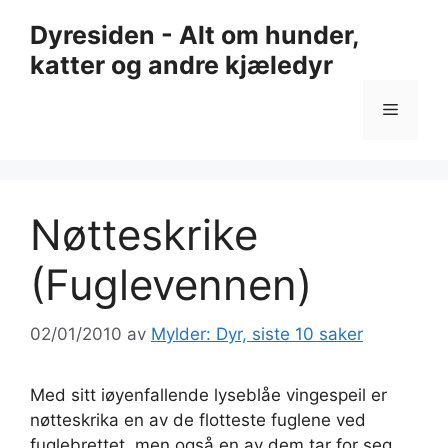
Hopp
Dyresiden - Alt om hunder,
til
katter og andre kjæledyr
innhold
Meny
Nøtteskrike
(Fuglevennen)
02/01/2010
av
Mylder: Dyr, siste 10 saker
Med sitt iøyenfallende lyseblåe vingespeil er
nøtteskrika en av de flotteste fuglene ved
fuglebrettet, men også en av dem tar for seg