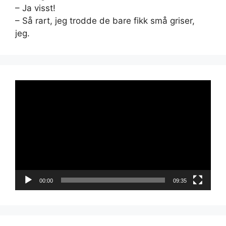
– Ja visst!
– Så rart, jeg trodde de bare fikk små griser,
jeg.
Videoavspiller
00:00
09:35