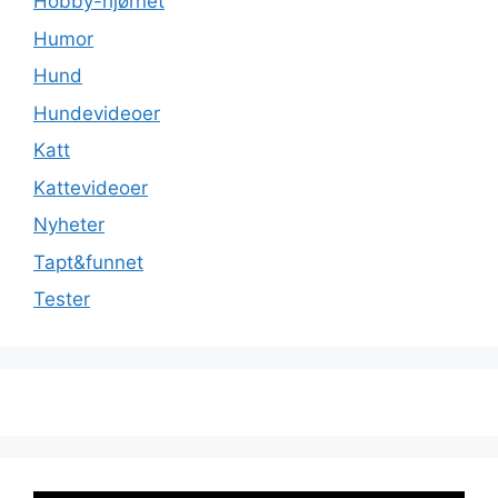
Hobby-hjørnet
Humor
Hund
Hundevideoer
Katt
Kattevideoer
Nyheter
Tapt&funnet
Tester