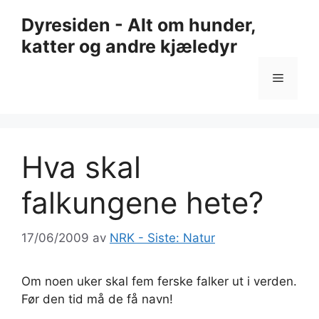
Hopp
Dyresiden - Alt om hunder,
til
katter og andre kjæledyr
innhold
Meny
Hva skal
falkungene hete?
17/06/2009
av
NRK - Siste: Natur
Om noen uker skal fem ferske falker ut i verden.
Før den tid må de få navn!