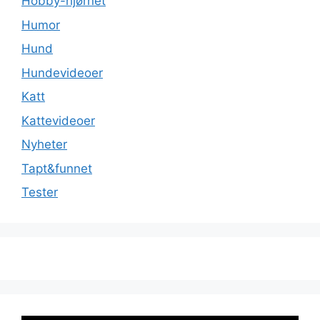
Hobby-hjørnet
Humor
Hund
Hundevideoer
Katt
Kattevideoer
Nyheter
Tapt&funnet
Tester