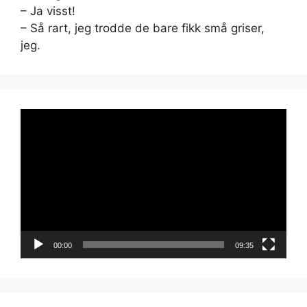
– Ja visst!
– Så rart, jeg trodde de bare fikk små griser,
jeg.
Videoavspiller
00:00
09:35