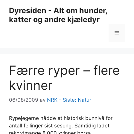
Hopp
Dyresiden - Alt om hunder,
til
katter og andre kjæledyr
innhold
Meny
Færre ryper – flere
kvinner
06/08/2009
av
NRK - Siste: Natur
Rypejegerne nådde et historisk bunnivå for
antall fellinger sist sesong. Samtidig ladet
rekordmange 8.000 kvinner børsa.