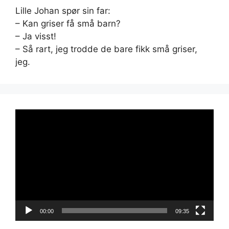
Lille Johan spør sin far:
– Kan griser få små barn?
– Ja visst!
– Så rart, jeg trodde de bare fikk små griser,
jeg.
Videoavspiller
00:00
09:35