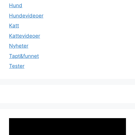
Hund
Hundevideoer
Katt
Kattevideoer
Nyheter
Tapt&funnet
Tester
Videoavspiller