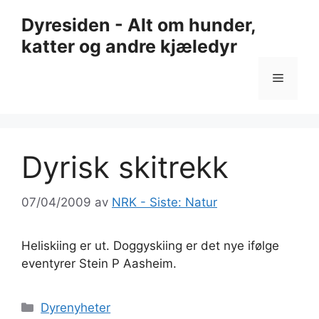
Hopp
Dyresiden - Alt om hunder,
til
katter og andre kjæledyr
innhold
Meny
Dyrisk skitrekk
07/04/2009
av
NRK - Siste: Natur
Heliskiing er ut. Doggyskiing er det nye ifølge
eventyrer Stein P Aasheim.
Kategorier
Dyrenyheter