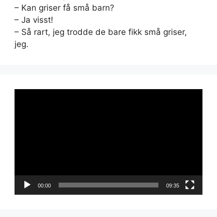
– Kan griser få små barn?
– Ja visst!
– Så rart, jeg trodde de bare fikk små griser,
jeg.
Videoavspiller
00:00
09:35