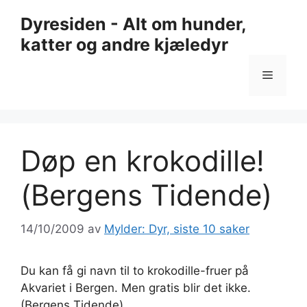
Hopp
Dyresiden - Alt om hunder,
til
katter og andre kjæledyr
innhold
Meny
Døp en krokodille!
(Bergens Tidende)
14/10/2009
av
Mylder: Dyr, siste 10 saker
Du kan få gi navn til to krokodille-fruer på
Akvariet i Bergen. Men gratis blir det ikke.
(Bergens Tidende)