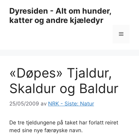
Hopp
Dyresiden - Alt om hunder,
til
katter og andre kjæledyr
innhold
Meny
«Døpes» Tjaldur,
Skaldur og Baldur
25/05/2009
av
NRK - Siste: Natur
De tre tjeldungene på taket har forlatt reiret
med sine nye færøyske navn.