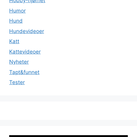
Hobby-hjørnet
Humor
Hund
Hundevideoer
Katt
Kattevideoer
Nyheter
Tapt&funnet
Tester