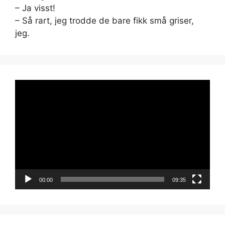
– Ja visst!
– Så rart, jeg trodde de bare fikk små griser,
jeg.
Videoavspiller
00:00
09:35