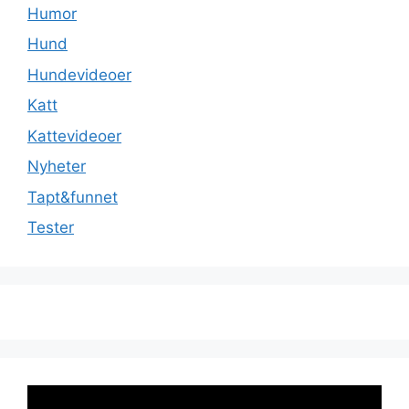
Humor
Hund
Hundevideoer
Katt
Kattevideoer
Nyheter
Tapt&funnet
Tester
Videoavspiller