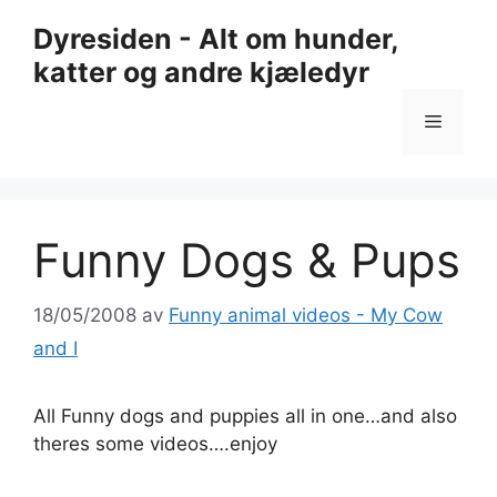
Hopp
Dyresiden - Alt om hunder,
til
katter og andre kjæledyr
innhold
Meny
Funny Dogs & Pups
18/05/2008
av
Funny animal videos - My Cow
and I
All Funny dogs and puppies all in one…and also
theres some videos….enjoy