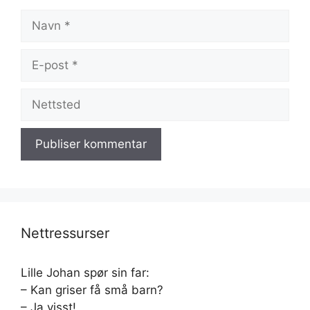
Navn
E-
post
Nettsted
Nettressurser
Lille Johan spør sin far:
– Kan griser få små barn?
– Ja visst!