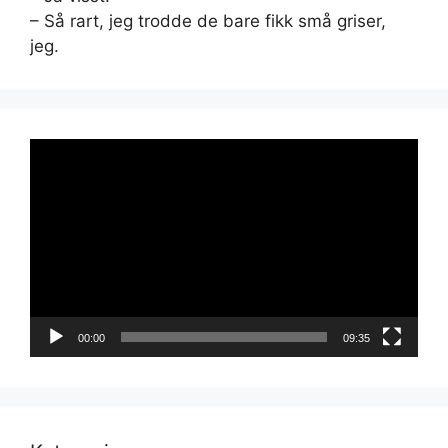
– Så rart, jeg trodde de bare fikk små griser,
jeg.
Videoavspiller
00:00
09:35