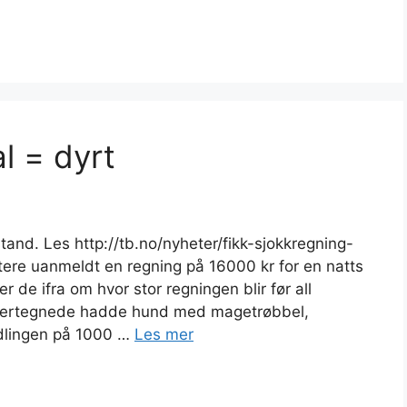
l = dyrt
stand. Les http://tb.no/nyheter/fikk-sjokkregning-
ere uanmeldt en regning på 16000 kr for en natts
r de ifra om hvor stor regningen blir før all
ndertegnede hadde hund med magetrøbbel,
dlingen på 1000 …
Les mer