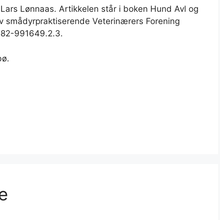
 Lars Lønnaas. Artikkelen står i boken Hund Avl og
t av smådyrpraktiserende Veterinærers Forening
n 82-991649.2.3.
bø.
e