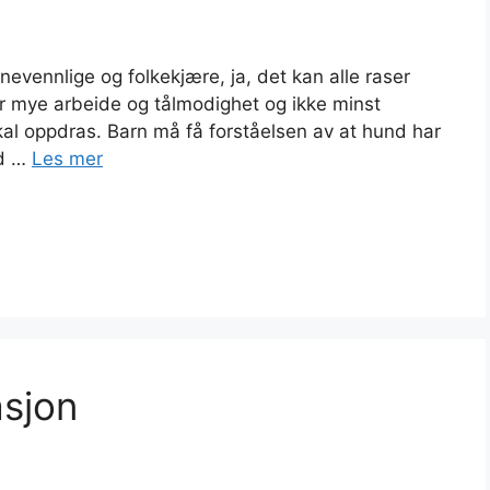
evennlige og folkekjære, ja, det kan alle raser
er mye arbeide og tålmodighet og ikke minst
al oppdras. Barn må få forståelsen av at hund har
ed …
Les mer
asjon