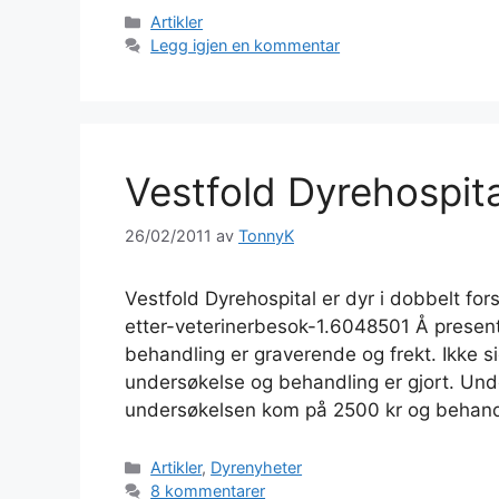
Kategorier
Artikler
Legg igjen en kommentar
Vestfold Dyrehospita
26/02/2011
av
TonnyK
Vestfold Dyrehospital er dyr i dobbelt for
etter-veterinerbesok-1.6048501 Å present
behandling er graverende og frekt. Ikke sie
undersøkelse og behandling er gjort. U
undersøkelsen kom på 2500 kr og behan
Kategorier
Artikler
,
Dyrenyheter
8 kommentarer