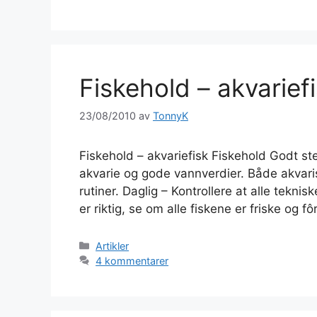
Fiskehold – akvarief
23/08/2010
av
TonnyK
Fiskehold – akvariefisk Fiskehold Godt stell
akvarie og gode vannverdier. Både akvaris
rutiner. Daglig – Kontrollere at alle tekn
er riktig, se om alle fiskene er friske og f
Kategorier
Artikler
4 kommentarer