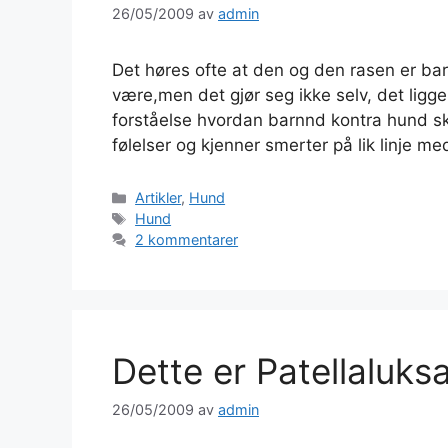
26/05/2009
av
admin
Det høres ofte at den og den rasen er barn
være,men det gjør seg ikke selv, det ligg
forståelse hvordan barnnd kontra hund sk
følelser og kjenner smerter på lik linje m
Kategorier
Artikler
,
Hund
Stikkord
Hund
2 kommentarer
Dette er Patellaluks
26/05/2009
av
admin