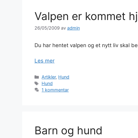
Valpen er kommet h
26/05/2009
av
admin
Du har hentet valpen og et nytt liv skal b
Les mer
Kategorier
Artikler
,
Hund
Stikkord
Hund
1 kommentar
Barn og hund