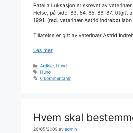
Patella Luksasjon er skrevet av veterinær
Helse, på side: 83, 84, 85, 86, 87. Utgit
1991. (red. veterinær Astrid Indrebø) isb
Tillatelse er gitt av veterinær Astrid Indre
Les mer
Kategorier
Artikler
,
Hund
Stikkord
Hund
6 kommentarer
Hvem skal bestemm
26/05/2009
av
admin