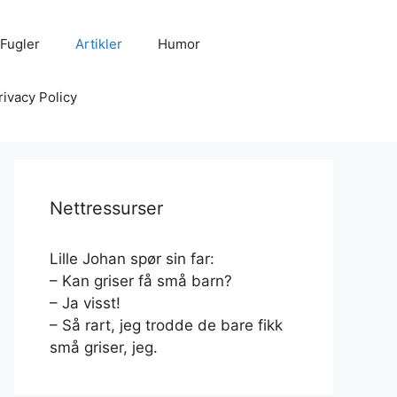
Fugler
Artikler
Humor
rivacy Policy
Nettressurser
Lille Johan spør sin far:
– Kan griser få små barn?
– Ja visst!
– Så rart, jeg trodde de bare fikk
små griser, jeg.